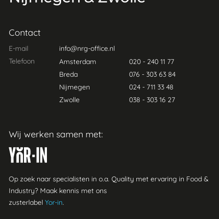
Contact
E-mail
info@nrg-office.nl
Telefoon
Amsterdam
020 - 240 11 77
Breda
076 - 303 63 84
Nijmegen
024 - 711 33 48
Zwolle
038 - 303 16 27
Wij werken samen met:
Yor-in
Op zoek naar specialisten in o.a. Quality met ervaring in Food &
Industry? Maak kennis met ons
zusterlabel
Yor-in
.