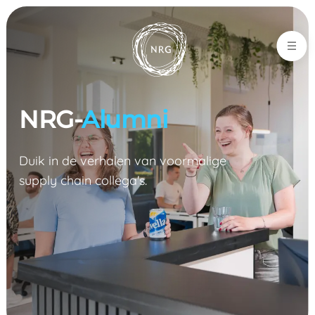
NRG-Office
NRG-
Alumni
Duik in de verhalen van voormalige
supply chain collega's.