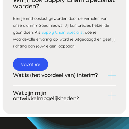
worden?
Waarom NRG-Office:
Ben je enthousiast geworden door de verhalen van
Klanten beoordelen ons met een
8.4/10
;
onze alumni? Goed nieuws! Jij kan precies hetzelfde
20+
jaar
ervaring in supply chain;
gaan doen. Als
Supply Chain Specialist
doe je
Meer dan
135
interim specialisten in dienst.
waardevolle ervaring op, word je uitgedaagd en geef jij
richting aan jouw eigen loopbaan.
Vacature
Wat is (het voordeel van) interim?
Een interim Supply Chain Specialist wordt ingezet
Wat zijn mijn
wanneer een bedrijf een capaciteitsvraag heeft. Denk
ontwikkelmogelijkheden?
bijvoorbeeld aan een zwangerschapsverlof, behoefte
aan een bepaalde skill of de implementatie van een
Ieder pad is uniek en stippel je gaandeweg uit, waarbij
nieuw ERP-systeem. Jij gaat voor relatief korte
de opdrachten passen bij jouw competenties en
periodes (gemiddeld 9 maanden) aan de slag bij
ambities. Zo ontdek je vanzelf of jouw toekomst in een
opdrachtgevers, met de zekerheid van een contract bij