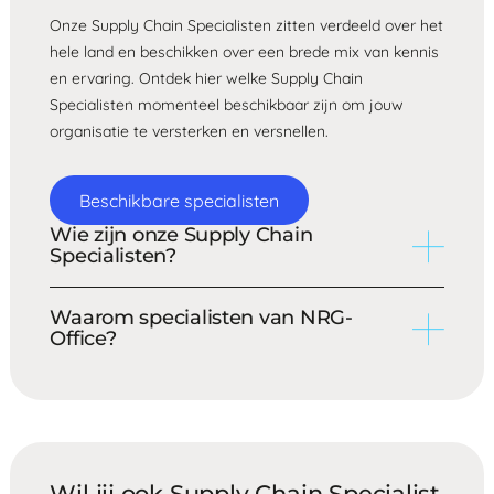
Onze Supply Chain Specialisten zitten verdeeld over het
hele land en beschikken over een brede mix van kennis
en ervaring. Ontdek hier welke Supply Chain
Specialisten momenteel beschikbaar zijn om jouw
organisatie te versterken en versnellen.
Beschikbare specialisten
Wie zijn onze Supply Chain
Specialisten?
Onze interim Supply Chain Specialisten zijn hbo- en wo-
Waarom specialisten van NRG-
afgestudeerden in (de richting van) supply chain. De
Office?
werkervaring varieert tussen de 0 en 15 jaar waarbij de
meesten tussen de 0 en 3 jaar ervaring hebben.
Wij selecteren onze interim specialisten o.a. op
adaptievaardigheid, stressbestendigheid en het
vermogen kansen te signaleren. Zo zijn zij snel up and
running en onderdeel van jouw organisatie.
Wil jij ook Supply Chain Specialist