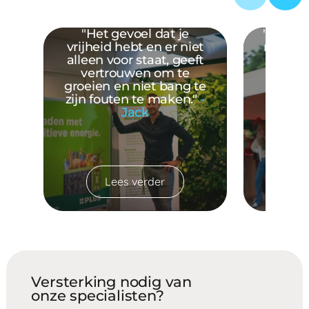
"Het gevoel dat je
"Ik wist
vrijheid hebt en er niet
mijn ro
alleen voor staat, geeft
logist
vertrouwen om te
inter
groeien en niet bang te
perfec
zijn fouten te maken."
-
bed
Jack
Lees verder
Versterking nodig van
onze specialisten?