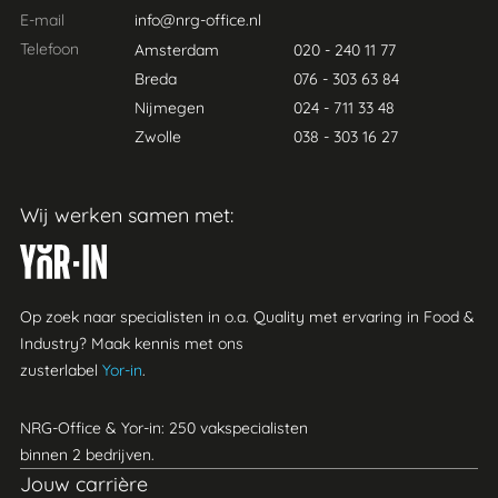
E-mail
info@nrg-office.nl
Telefoon
Amsterdam
020 - 240 11 77
Breda
076 - 303 63 84
Nijmegen
024 - 711 33 48
Zwolle
038 - 303 16 27
Wij werken samen met:
Yor-in
Op zoek naar specialisten in o.a. Quality met ervaring in Food &
Industry? Maak kennis met ons
zusterlabel
Yor-in
.
NRG-Office & Yor-in: 250 vakspecialisten
binnen 2 bedrijven.
Jouw carrière