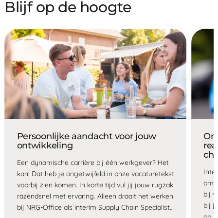
Blijf op de hoogte
Persoonlijke aandacht voor jouw
Ont
ontwikkeling
rea
cha
Een dynamische carrière bij één werkgever? Het
Inte
kan! Dat heb je ongetwijfeld in onze vacaturetekst
om j
voorbij zien komen. In korte tijd vul jij jouw rugzak
bij 
razendsnel met ervaring. Alleen draait het werken
bij 
bij NRG-Office als interim Supply Chain Specialist
op. 