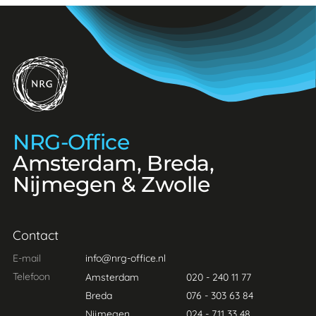
NRG-Office
NRG-Office
Amsterdam, Breda,
Nijmegen & Zwolle
Contact
E-mail
info@nrg-office.nl
Telefoon
Amsterdam
020 - 240 11 77
Breda
076 - 303 63 84
Nijmegen
024 - 711 33 48