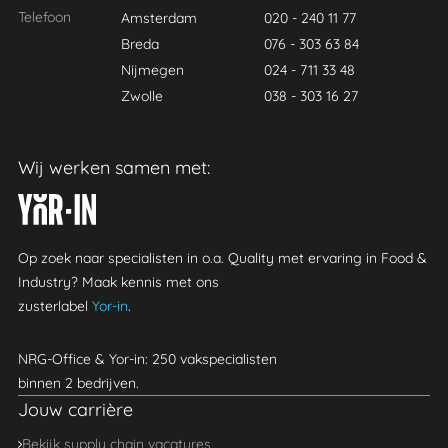
per week;
Telefoon
Amsterdam
020 - 240 11 77
Een leaseauto met tankpas, voor zowel
Breda
076 - 303 63 84
zakelijk als privégebruik;
Nijmegen
024 - 711 33 48
Persoonlijke begeleiding en een
Zwolle
038 - 303 16 27
opleidingsbudget per jaar, in overleg in te
zetten.
Wij werken samen met:
Yor-in
Op zoek naar specialisten in o.a. Quality met ervaring in Food &
Industry? Maak kennis met ons
zusterlabel
Yor-in
.
NRG-Office & Yor-in: 250 vakspecialisten
binnen 2 bedrijven.
Jouw carrière
Bekijk supply chain vacatures